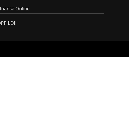
uansa Online
PP LDII