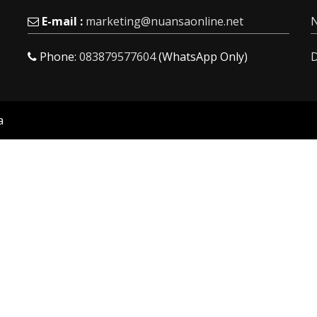
E-mail :
marketing@nuansaonline.net
N
Phone:
083879577604
(WhatsApp Only)
D
a